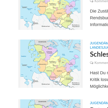
Komment
Die Zust
Rendsburg
Informat
JUGENDÄM
LANDESJU
Schle
Komment
Hast Du 
Kritik lo
Möglichke
JUGENDÄM