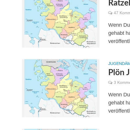
Ratze
47 Komm
Wenn Du 
gehabt ha
veröffentl
JUGENDÄM
Plön 
3 Komme
Wenn Du 
gehabt ha
veröffentl