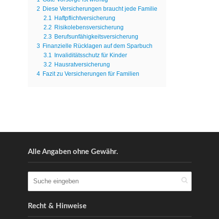
2
Diese Versicherungen braucht jede Familie
2.1
Haftpflichtversicherung
2.2
Risikolebensversicherung
2.3
Berufsunfähigkeitsversicherung
3
Finanzielle Rücklagen auf dem Sparbuch
3.1
Invaliditätsschutz für Kinder
3.2
Hausratversicherung
4
Fazit zu Versicherungen für Familien
Alle Angaben ohne Gewähr.
Recht & Hinweise