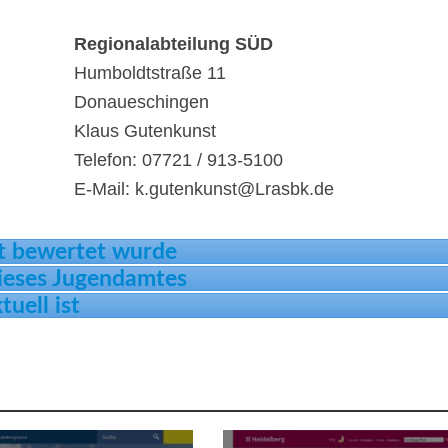
Regionalabteilung SÜD
Humboldtstraße 11
Donaueschingen
Klaus Gutenkunst
Telefon: 07721 / 913-5100
E-Mail: k.gutenkunst@Lrasbk.de
t bewertet wurde
dieses Jugendamtes
tuell ist