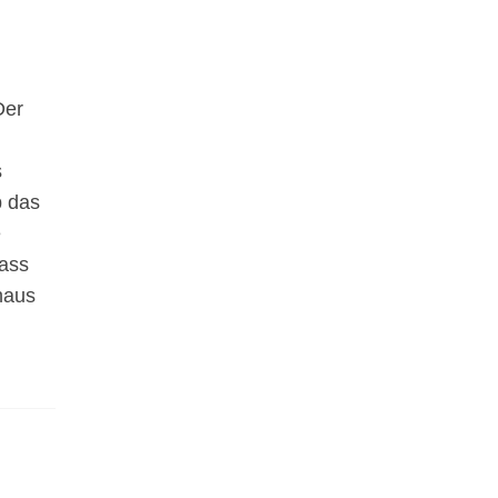
Der
s
b das
e
dass
haus