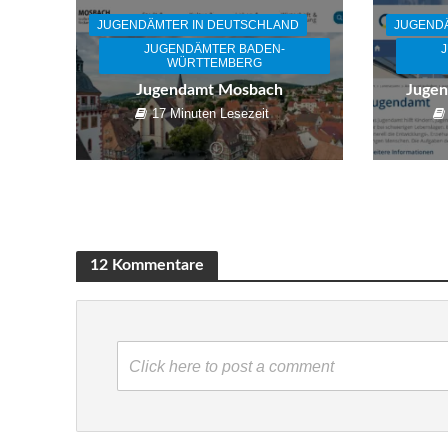
JUGENDÄMTER IN DEUTSCHLAND
JUGEND
JUGENDÄMTER BADEN-
WÜRTTEMBERG
Jugendamt Mosbach
Jugen
17 Minuten Lesezeit
12 Kommentare
Click here to post a comment