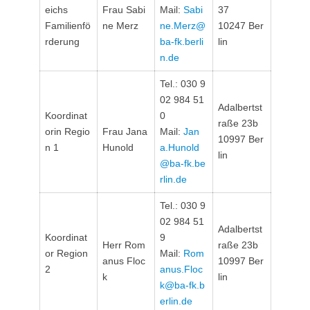
eichs
Frau Sabi
Mail:
Sabi
37
Familienfö
ne Merz
ne.Merz@
10247 Ber
rderung
ba-fk.berli
lin
n.de
Tel.: 030 9
02 984 51
Adalbertst
Koordinat
0
raße 23b
orin Regio
Frau Jana
Mail:
Jan
10997 Ber
n 1
Hunold
a.Hunold
lin
@ba-fk.be
rlin.de
Tel.: 030 9
02 984 51
Adalbertst
Koordinat
9
Herr Rom
raße 23b
or Region
Mail:
Rom
anus Floc
10997 Ber
2
anus.Floc
k
lin
k@ba-fk.b
erlin.de