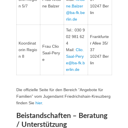
n 5/7
ne Balzer
ne.Balzer
10247 Ber
@ba-fk.be
lin
rlin.de
Tel.: 030 9
02 981 62
Frankfurte
Koordinat
4
r Allee 35/
Frau Clio
orin Regio
Mail:
Clio.
37
Saal-Pery
n 8
Saal-Pery
10247 Ber
e
e@ba-fk.b
lin
erlin.de
Die offizielle Seite für den Bereich “Angebote für
Familien” vom Jugendamt Friedrichshain-Kreuzberg
finden Sie
hier
.
Beistandschaften – Beratung
/ Unterstützung