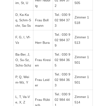
Herr Nibbr
02 984 37
im, St, U
505
ig
2
D, Ka-Ka
Tel.: 030 9
Zimmer 1
q, Schm-S
Frau Boll
02 984 37
518
chr, Sa-Ss
mann
3
Tel.: 030 9
F, G, I, Vf-
Zimmer 1
02 984 37
Vz
Herr Bura
513
9
Ba-Ber, J,
Tel.: 030 9
Zimmer 1
O, Su-Sz,
Frau Kresi
02 984 36
501
Schs-Schz
en
5
Tel.: 030 9
P, Q, Wei
Zimmer 1
Frau Leid
02 984 36
m-Wz, Y
501
er
3
Tel.: 030 9
L, T, Va-V
Zimmer 1
Frau Rübi
02 984 44
e, X, Z
514
sch
1