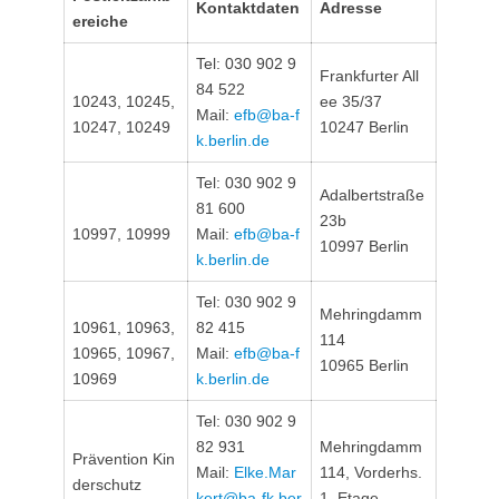
Kontaktdaten
Adresse
ereiche
Tel: 030 902 9
Frankfurter All
84 522
10243, 10245,
ee 35/37
Mail:
efb@ba-f
10247, 10249
10247 Berlin
k.berlin.de
Tel: 030 902 9
Adalbertstraße
81 600
23b
10997, 10999
Mail:
efb@ba-f
10997 Berlin
k.berlin.de
Tel: 030 902 9
Mehringdamm
10961, 10963,
82 415
114
10965, 10967,
Mail:
efb@ba-f
10965 Berlin
10969
k.berlin.de
Tel: 030 902 9
82 931
Mehringdamm
Prävention Kin
Mail:
Elke.Mar
114, Vorderhs.
derschutz
kert@ba-fk.ber
1. Etage