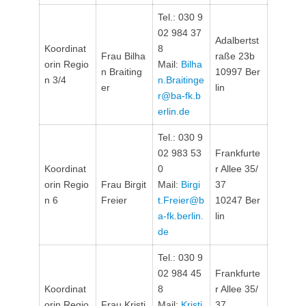
Tel.: 030 9
02 984 37
Adalbertst
Koordinat
8
Frau Bilha
raße 23b
orin Regio
Mail:
Bilha
n Braiting
10997 Ber
n 3/4
n.Braitinge
er
lin
r@ba-fk.b
erlin.de
Tel.: 030 9
02 983 53
Frankfurte
Koordinat
0
r Allee 35/
orin Regio
Frau Birgit
Mail:
Birgi
37
n 6
Freier
t.Freier@b
10247 Ber
a-fk.berlin.
lin
de
Tel.: 030 9
02 984 45
Frankfurte
Koordinat
8
r Allee 35/
orin Regio
Frau Kristi
Mail:
Kristi
37