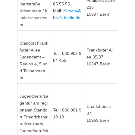
Adalbertstraße
lbertstraße
85 55 55
23b
Krisenteam / K
Mail:
K-team@
10997 Berlin
inderschutztea
ba-fk.berlin.de
m
Standort Frank
furter Allee
Frankfurter All
Tel.: 030 902 9
Jugendamt –
ee 35/37
84 465
Region 4, 5 un
10247 Berlin
d Teilhabetea
m
Jugendberufsa
gentur am regi
Charlottenstr.
onalen Stando
Tel.: 030 901 9
87
rt Friedrichshai
19 19
10969 Berlin
n-Kreuzberg
Jugendberufsh