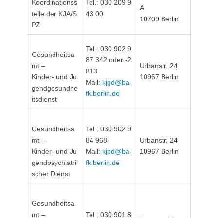
Koordinationss
Tel.: 030 209 9
A
telle der KJA/S
43 00
10709 Berlin
PZ
Tel.: 030 902 9
Gesundheitsa
87 342 oder -2
mt –
Urbanstr. 24
813
Kinder- und Ju
10967 Berlin
Mail:
kjgd@ba-
gendgesundhe
fk.berlin.de
itsdienst
Gesundheitsa
Tel.: 030 902 9
mt –
84 968
Urbanstr. 24
Kinder- und Ju
Mail:
kjpd@ba-
10967 Berlin
gendpsychiatri
fk.berlin.de
scher Dienst
Gesundheitsa
mt –
Tel.: 030 901 8