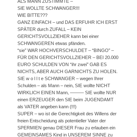
ALS MANN ZUSTIMMTE –
SIE WOLLTE SCHWANGER!!!
WIE BITTE???
GANZ EINFACH – und DAS ERFUHR ICH ERST
SPÄTER durch ZUFALL – KEIN
GERICHTSVOLLZIEHER kann bei einer
SCHWANGEREN etwas pfänden.
“sie” WAR HOCHVERSCHULDET – “BINGO” –
FÜR DEN GERICHTSVOLLZIEHER – BEI 20.000
EURO SCHULDEN VON “ihr zwei” GAB ES
NICHTS, ABER AUCH GARNICHTS ZU HOLEN.
SIE w o l l t e SCHWANGER – wegen Ihrer
Schulden – als Mann – nein, SIE wollte NICHT
WIRKLICH EINEN Mann, ——— SIE wollte NUR
einen ERZEUGER den SIE beim JUGENDAMT
als VATER angeben kann (!!!)
SUPER – wo ist die Gerechtigkeit des Willens der
freien Entscheidung als potentieller Vater der
SPERMIEN genau DIESER Frau zu erlauben ein
GEMEINSAMES Kind in UNSEREM SINNE zu