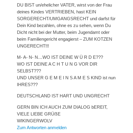
DU BIST un/ehelicher VATER, wirst von der Frau
deines Kindes VERTRIEBEN, hast KEIN
SORGERECHT/UMGANGSRECHT und darfst für
Dein Kind bezahlen, ohne es zu sehen, wenn Du
Dicht nicht bei der Mutter, beim Jugendamt oder
beim Familiengericht engagierst – ZUM KOTZEN
UNGERECHT!!!
M- A- N- N…WO IST DEINE W Ü R D E???
WO IST DEINE A C H T U N G VOR DIR
SELBST???
UND UNSER G E M E I N S A M E S KIND ist nun
IHRES???
DEUTSCHLAND IST HART UND UNGRECHT
GERN BIN ICH AUCH ZUM DIALOG bEREIT,
VIELE LIEBE GRÜẞE
WIKINGERWOLV
Zum Antworten anmelden