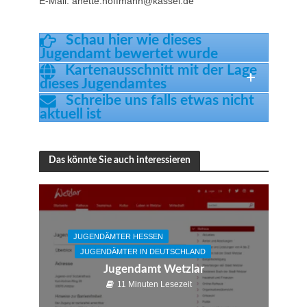
E-Mail: anette.hoffmann@kassel.de
Schau hier wie dieses
Jugendamt bewertet wurde
Kartenausschnitt mit der Lage
dieses Jugendamtes
Schreibe uns falls etwas nicht
aktuell ist
Das könnte Sie auch interessieren
JUGENDÄMTER HESSEN
JUGENDÄMTER IN DEUTSCHLAND
Jugendamt Wetzlar
11 Minuten Lesezeit