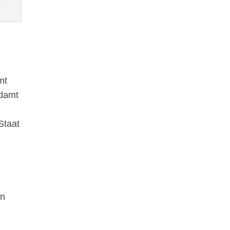
mt
ndamt
Staat
en