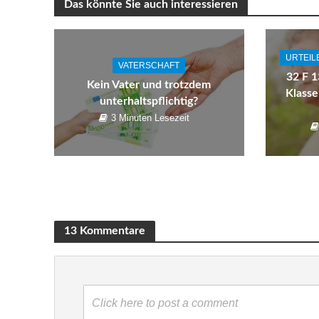
Das könnte Sie auch interessieren
URTEIL
VATERSCHAFT
32 F 1
Kein Vater und trotzdem
Klass
unterhaltspflichtig?
3 Minuten Lesezeit
13 Kommentare
Click here to post a comment