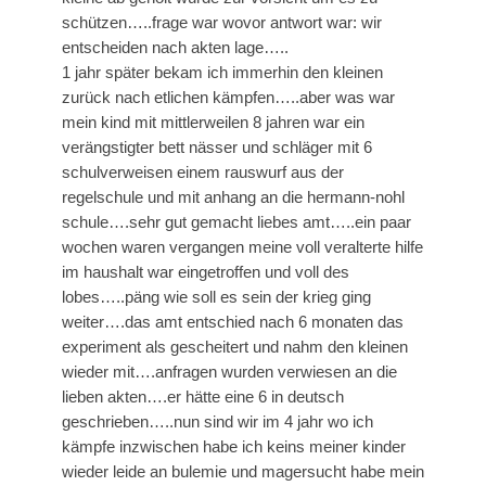
schützen…..frage war wovor antwort war: wir
entscheiden nach akten lage…..
1 jahr später bekam ich immerhin den kleinen
zurück nach etlichen kämpfen…..aber was war
mein kind mit mittlerweilen 8 jahren war ein
verängstigter bett nässer und schläger mit 6
schulverweisen einem rauswurf aus der
regelschule und mit anhang an die hermann-nohl
schule….sehr gut gemacht liebes amt…..ein paar
wochen waren vergangen meine voll veralterte hilfe
im haushalt war eingetroffen und voll des
lobes…..päng wie soll es sein der krieg ging
weiter….das amt entschied nach 6 monaten das
experiment als gescheitert und nahm den kleinen
wieder mit….anfragen wurden verwiesen an die
lieben akten….er hätte eine 6 in deutsch
geschrieben…..nun sind wir im 4 jahr wo ich
kämpfe inzwischen habe ich keins meiner kinder
wieder leide an bulemie und magersucht habe mein