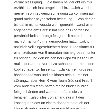
vernachlässigung…..die haben bei gericht ein müll
erzählt das ich fast umgekippt bin…….ich würde
meinem sohn zuwenig zu neigung zu kommen auf
grund meiner psychischen belastung…..von der ich
bis dahin nichts wusste wohl gemerkt…..erst eine
sogenannte amts ärztin hat eine bps (borderline
persönlichkeits störung) festgestellt nach dem sie
mich 3 mal für 45 min gesprochen hat…….ok ich
natürlich voll eingeschüchtert habe zu gestimmt für
einen zeitraum von 6 monaten meine grossen unter
zu bringen und den kleinen bei Papa zu lassen um
mal in der ameos vorbei zu schauen um mir in den
kopf schauen zu lassen……..da kam ein grosses
häääääääää was und ein klares nein zu meiner
störung….aber Herr R vom Team Süd und Frau T
vom anderen team hatten meine kinder in ihren
fettigen händen und waren drauf aus sie zu
behalten….also alles von anfang nur mit den
konsequenz das an einem donnerstag auch der
kleine ab geholt wurde zur vorsicht um es zu