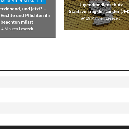
HALT/UNTERHALTSRECHT
Jugendmedienschutz ­
erziehend, und jetzt? –
Staatsvertrag der Länder (JM
Rechte und Pflichten ihr
29 Minuten Lesezeit
beachten müsst
4 Minuten Lesezeit