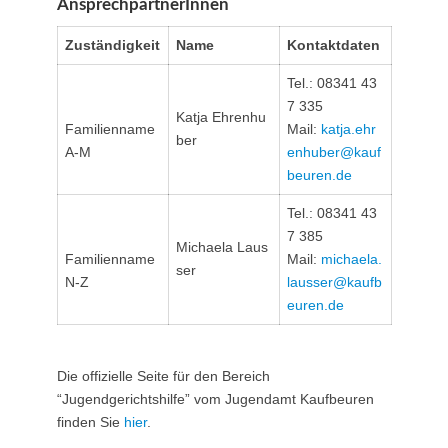
AnsprechpartnerInnen
Zuständigkeit
Name
Kontaktdaten
Tel.: 08341 43
7 335
Katja Ehrenhu
Familienname
Mail:
katja.ehr
ber
A-M
enhuber@kauf
beuren.de
Tel.: 08341 43
7 385
Michaela Laus
Familienname
Mail:
michaela.
ser
N-Z
lausser@kaufb
euren.de
Die offizielle Seite für den Bereich
“Jugendgerichtshilfe” vom Jugendamt Kaufbeuren
finden Sie
hier
.