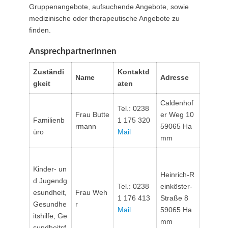
Gruppenangebote, aufsuchende Angebote, sowie
medizinische oder therapeutische Angebote zu
finden.
AnsprechpartnerInnen
Zuständi
Kontaktd
Name
Adresse
gkeit
aten
Caldenhof
Tel.: 0238
Frau Butte
er Weg 10
Familienb
1 175 320
rmann
59065 Ha
üro
Mail
mm
Kinder- un
Heinrich-R
d Jugendg
Tel.: 0238
einköster-
esundheit,
Frau Weh
1 176 413
Straße 8
Gesundhe
r
Mail
59065 Ha
itshilfe, Ge
mm
sundheitsf