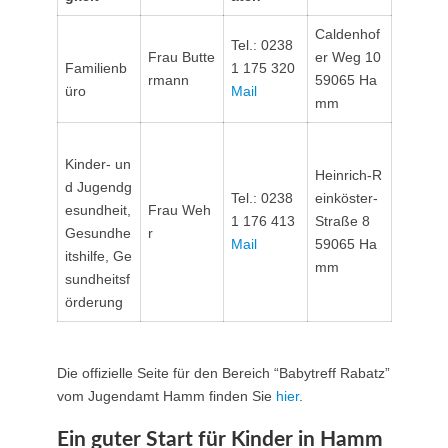
Caldenhof
Tel.: 0238
Frau Butte
er Weg 10
Familienb
1 175 320
rmann
59065 Ha
üro
Mail
mm
Kinder- un
Heinrich-R
d Jugendg
Tel.: 0238
einköster-
esundheit,
Frau Weh
1 176 413
Straße 8
Gesundhe
r
Mail
59065 Ha
itshilfe, Ge
mm
sundheitsf
örderung
Die offizielle Seite für den Bereich “Babytreff Rabatz”
vom Jugendamt Hamm finden Sie
hier
.
Ein guter Start für Kinder in Hamm