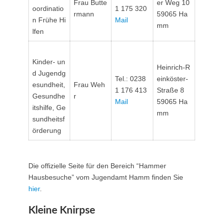
Frau Butte
er Weg 10
oordinatio
1 175 320
rmann
59065 Ha
n Frühe Hi
Mail
mm
lfen
Kinder- un
Heinrich-R
d Jugendg
Tel.: 0238
einköster-
esundheit,
Frau Weh
1 176 413
Straße 8
Gesundhe
r
Mail
59065 Ha
itshilfe, Ge
mm
sundheitsf
örderung
Die offizielle Seite für den Bereich “Hammer
Hausbesuche” vom Jugendamt Hamm finden Sie
hier
.
Kleine Knirpse