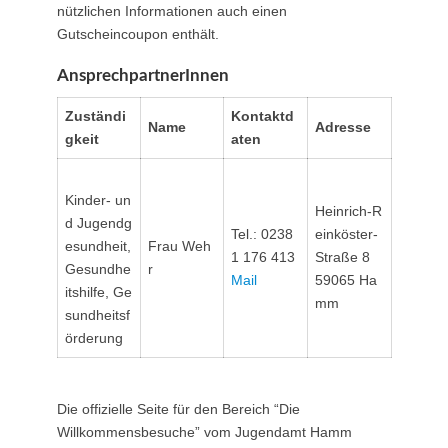
nützlichen Informationen auch einen
Gutscheincoupon enthält.
AnsprechpartnerInnen
Zuständi
Kontaktd
Name
Adresse
gkeit
aten
Kinder- un
Heinrich-R
d Jugendg
Tel.: 0238
einköster-
esundheit,
Frau Weh
1 176 413
Straße 8
Gesundhe
r
Mail
59065 Ha
itshilfe, Ge
mm
sundheitsf
örderung
Die offizielle Seite für den Bereich “Die
Willkommensbesuche” vom Jugendamt Hamm