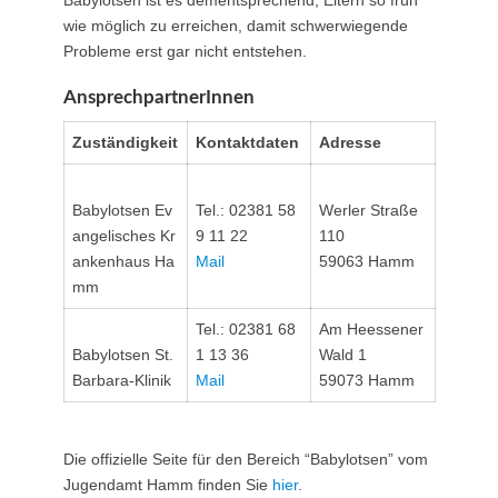
Babylotsen ist es dementsprechend, Eltern so früh
wie möglich zu erreichen, damit schwerwiegende
Probleme erst gar nicht entstehen.
AnsprechpartnerInnen
Zuständigkeit
Kontaktdaten
Adresse
Babylotsen Ev
Tel.: 02381 58
Werler Straße
angelisches Kr
9 11 22
110
ankenhaus Ha
Mail
59063 Hamm
mm
Tel.: 02381 68
Am Heessener
Babylotsen St.
1 13 36
Wald 1
Barbara-Klinik
Mail
59073 Hamm
Die offizielle Seite für den Bereich “Babylotsen” vom
Jugendamt Hamm finden Sie
hier
.