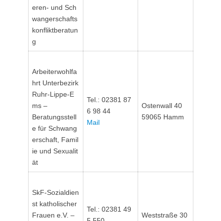
eren- und Sch
wangerschafts
konfliktberatun
g
Arbeiterwohlfa
hrt Unterbezirk
Ruhr-Lippe-E
Tel.: 02381 87
ms –
Ostenwall 40
6 98 44
Beratungsstell
59065 Hamm
Mail
e für Schwang
erschaft, Famil
ie und Sexualit
ät
SkF-Sozialdien
st katholischer
Tel.: 02381 49
Frauen e.V. –
Weststraße 30
5 550