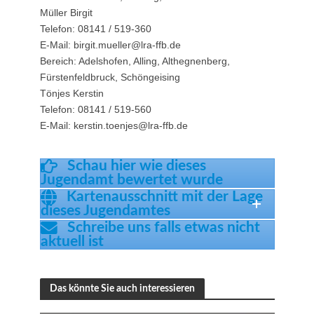
Müller Birgit
Telefon: 08141 / 519-360
E-Mail: birgit.mueller@lra-ffb.de
Bereich: Adelshofen, Alling, Althegnenberg,
Fürstenfeldbruck, Schöngeising
Tönjes Kerstin
Telefon: 08141 / 519-560
E-Mail: kerstin.toenjes@lra-ffb.de
Schau hier wie dieses
Jugendamt bewertet wurde
Kartenausschnitt mit der Lage
dieses Jugendamtes
Schreibe uns falls etwas nicht
aktuell ist
Das könnte Sie auch interessieren