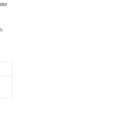
 der
h