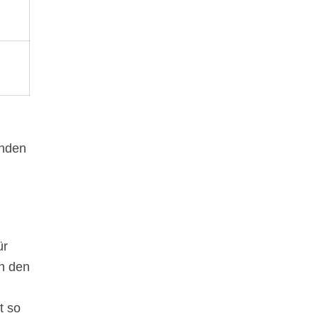
inden
ür
in den
t so