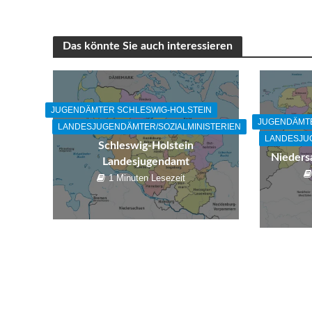
Das könnte Sie auch interessieren
JUGENDÄMTER SCHLESWIG-HOLSTEIN
JUGENDÄMT
LANDESJUGENDÄMTER/SOZIALMINISTERIEN
LANDESJUG
Schleswig-Holstein
Nieders
Landesjugendamt
1 Minuten Lesezeit