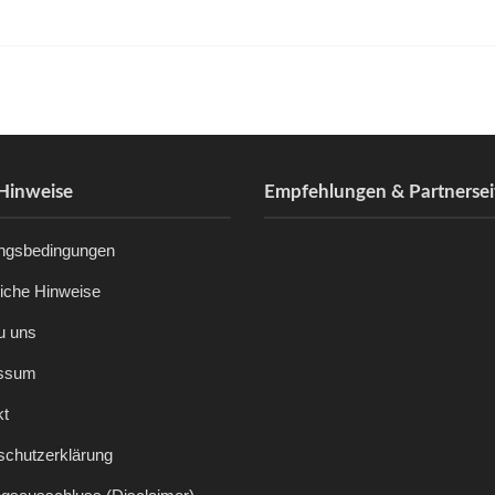
Hinweise
Empfehlungen & Partnersei
ngsbedingungen
liche Hinweise
u uns
ssum
kt
schutzerklärung