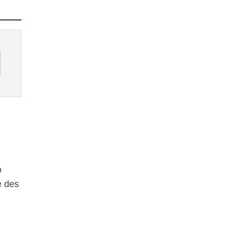
o
e des