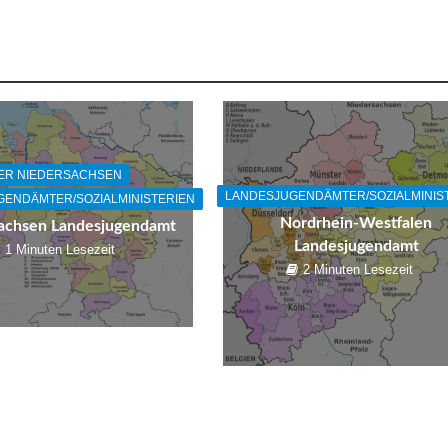
ER NIEDERSACHSEN
LANDESJUGENDÄMTER/SOZIALMINIS
ENDÄMTER/SOZIALMINISTERIEN
Nordrhein-Westfalen
achsen Landesjugendamt
Landesjugendamt
1 Minuten Lesezeit
2 Minuten Lesezeit