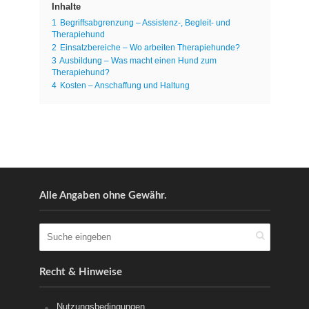
Inhalte
1
Begriffsabgrenzung – Assistenz-, Begleit- und
Therapiehund
2
Einsatzbereiche – Wo arbeiten Therapiehunde?
3
Ausbildung – Was macht einen Hund zum
Therapiehund?
4
Kosten – Anschaffung und Haltung
Alle Angaben ohne Gewähr.
Recht & Hinweise
Nutzungsbedingungen