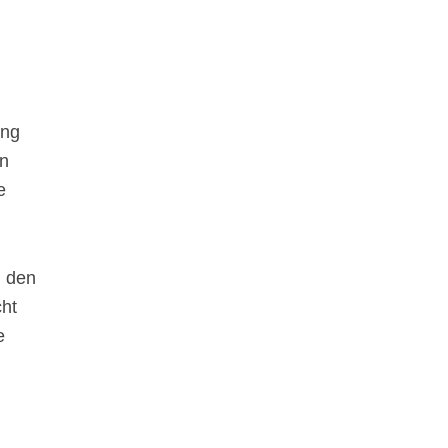
ung
en
e
n den
cht
e