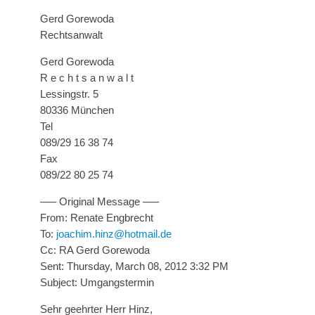
Gerd Gorewoda
Rechtsanwalt
Gerd Gorewoda
R e c h t s a n w a l t
Lessingstr. 5
80336 München
Tel
089/29 16 38 74
Fax
089/22 80 25 74
—– Original Message —–
From: Renate Engbrecht
To:
joachim.hinz@hotmail.de
Cc: RA Gerd Gorewoda
Sent: Thursday, March 08, 2012 3:32 PM
Subject: Umgangstermin
Sehr geehrter Herr Hinz,