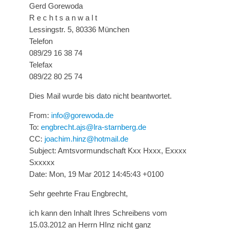
Gerd Gorewoda
R e c h t s a n w a l t
Lessingstr. 5, 80336 München
Telefon
089/29 16 38 74
Telefax
089/22 80 25 74
Dies Mail wurde bis dato nicht beantwortet.
From:
info@gorewoda.de
To:
engbrecht.ajs@lra-starnberg.de
CC:
joachim.hinz@hotmail.de
Subject: Amtsvormundschaft Kxx Hxxx, Exxxx
Sxxxxx
Date: Mon, 19 Mar 2012 14:45:43 +0100
Sehr geehrte Frau Engbrecht,
ich kann den Inhalt Ihres Schreibens vom
15.03.2012 an Herrn HInz nicht ganz