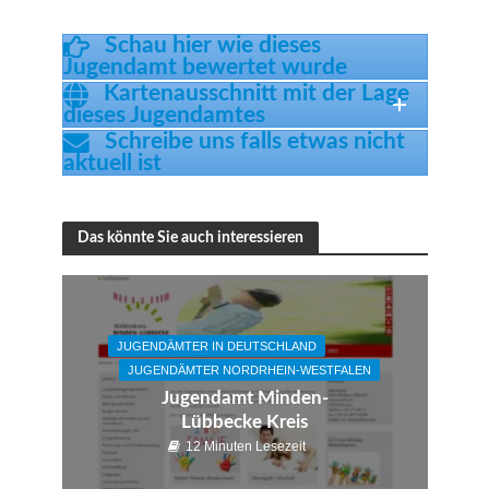
Schau hier wie dieses
Jugendamt bewertet wurde
Kartenausschnitt mit der Lage
dieses Jugendamtes
Schreibe uns falls etwas nicht
aktuell ist
Das könnte Sie auch interessieren
JUGENDÄMTER IN DEUTSCHLAND
JUGENDÄMTER NORDRHEIN-WESTFALEN
Jugendamt Minden-
Lübbecke Kreis
12 Minuten Lesezeit