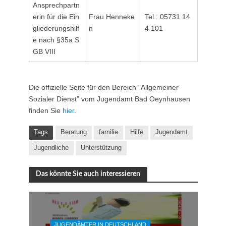
Ansprechpartn
erin für die Ein
Frau Henneke
Tel.: 05731 14
gliederungshilf
n
4 101
e nach §35a S
GB VIII
Die offizielle Seite für den Bereich “Allgemeiner
Sozialer Dienst” vom Jugendamt Bad Oeynhausen
finden Sie
hier
.
Tags
Beratung
familie
Hilfe
Jugendamt
Jugendliche
Unterstützung
Das könnte Sie auch interessieren
JUGENDÄMTER IN DEUTSCHLAND