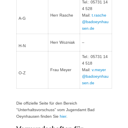
Tel.: 05731 14
4 528
Herr Rasche
Mail:
t.rasche
A-G
@​badoeynhau
sen.de
Herr Wozniak
–
H-N
Tel.: 05731 14
4 518
Frau Meyer
Mail:
v.meyer
O-Z
@​badoeynhau
sen.de
Die offizielle Seite für den Bereich
“Unterhaltsvorschuss” vom Jugendamt Bad
Oeynhausen finden Sie
hier
.