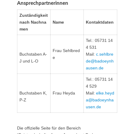
Ansprechpartnerinnen
Zuständigkeit
nach Nachna
Name
Kontaktdaten
men
Tel.: 05731 14
4 531
Frau Sehlbred
Buchstaben A-
Mail:
c.sehlbre
e
J und L-O
de@​badoeynh
ausen.de
Tel.: 05731 14
4 529
Buchstaben K,
Frau Heyda
Mail:
elke.heyd
P-Z
a@​badoeynha
usen.de
Die offizielle Seite für den Bereich