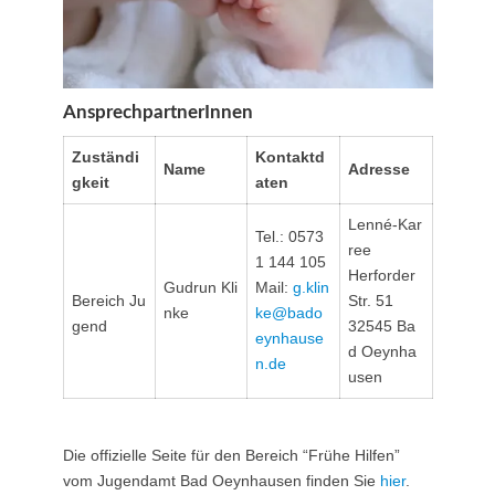
AnsprechpartnerInnen
Zuständi
Kontaktd
Name
Adresse
gkeit
aten
Lenné-Kar
Tel.: 0573
ree
1 144 105
Herforder
Gudrun Kli
Mail:
g.klin
Bereich Ju
Str. 51
nke
ke@bado
gend
32545 Ba
eynhause
d Oeynha
n.de
usen
Die offizielle Seite für den Bereich “Frühe Hilfen”
vom Jugendamt Bad Oeynhausen finden Sie
hier
.