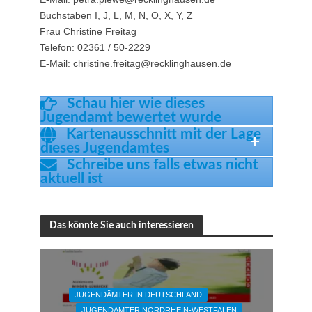
Buchstaben I, J, L, M, N, O, X, Y, Z
Frau Christine Freitag
Telefon: 02361 / 50-2229
E-Mail: christine.freitag@recklinghausen.de
Schau hier wie dieses
Jugendamt bewertet wurde
Kartenausschnitt mit der Lage
dieses Jugendamtes
Schreibe uns falls etwas nicht
aktuell ist
Das könnte Sie auch interessieren
JUGENDÄMTER IN DEUTSCHLAND
JUGENDÄMTER NORDRHEIN-WESTFALEN